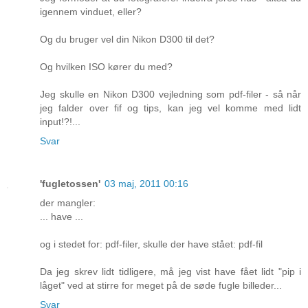
igennem vinduet, eller?
Og du bruger vel din Nikon D300 til det?
Og hvilken ISO kører du med?
Jeg skulle en Nikon D300 vejledning som pdf-filer - så når
jeg falder over fif og tips, kan jeg vel komme med lidt
input!?!...
Svar
'fugletossen'
03 maj, 2011 00:16
der mangler:
... have ...
og i stedet for: pdf-filer, skulle der have stået: pdf-fil
Da jeg skrev lidt tidligere, må jeg vist have fået lidt "pip i
låget" ved at stirre for meget på de søde fugle billeder...
Svar