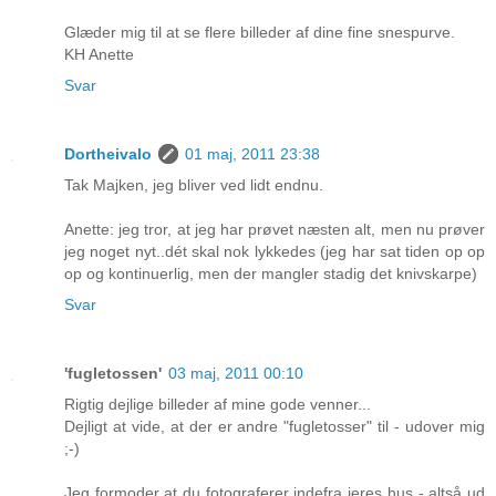
Glæder mig til at se flere billeder af dine fine snespurve.
KH Anette
Svar
Dortheivalo
01 maj, 2011 23:38
Tak Majken, jeg bliver ved lidt endnu.
Anette: jeg tror, at jeg har prøvet næsten alt, men nu prøver
jeg noget nyt..dét skal nok lykkedes (jeg har sat tiden op op
op og kontinuerlig, men der mangler stadig det knivskarpe)
Svar
'fugletossen'
03 maj, 2011 00:10
Rigtig dejlige billeder af mine gode venner...
Dejligt at vide, at der er andre "fugletosser" til - udover mig
;-)
Jeg formoder at du fotograferer indefra jeres hus - altså ud